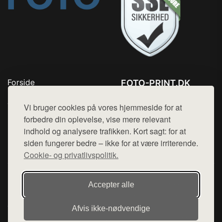
Forside
FOTO-PRINT.DK
Produkter
Tlf. 78768672
Top Rabatter
Vi bruger cookies på vores hjemmeside for at
Mail:
hej@want.dk
Kontakt
forbedre din oplevelse, vise mere relevant
indhold og analysere trafikken. Kort sagt: for at
Cookie- og privatlivspolitik
siden fungerer bedre – ikke for at være irriterende.
Cookie- og privatlivspolitik.
Denne side er en del af want.dk, der udgiver en række
Accepter alle
hjemmesider med præsentation af forskellige produkter fra
diverse webshops. Der sælges ikke varer fra denne side - vi
Afvis ikke‑nødvendige
henviser til de shops, som sælger varen. Vi har heller ikke