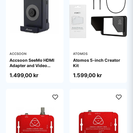
ACCSOON
ATOMOS
Accsoon SeeMo HDMI
Atomos 5-inch Creator
Adapter and Video
Kit
Capture Terminal for iOS
1.499,00 kr
1.599,00 kr
Black